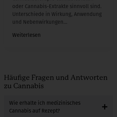
oder Cannabis-Extrakte sinnvoll sind.
Unterschiede in Wirkung, Anwendung
und Nebenwirkungen…
Cannabistherapie:
Weiterlesen
Blüten
oder
Extrakte
–
Was
Häufige Fragen und Antworten
ist
zu Cannabis
besser?
Wie erhalte ich medizinisches
Cannabis auf Rezept?