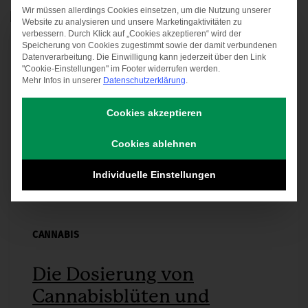
–
Wir müssen allerdings Cookies einsetzen, um die Nutzung unserer
Datenschutz-Präferen
Website zu analysieren und unsere Marketingaktivitäten zu
Was
verbessern. Durch Klick auf „Cookies akzeptieren“ wird der
Kassenpatienten
Speicherung von Cookies zugestimmt sowie der damit verbundenen
Datenverarbeitung. Die Einwilligung kann jederzeit über den Link
jetzt
"Cookie-Einstellungen" im Footer widerrufen werden.
Mehr Infos in unserer
Datenschutzerklärung
.
wissen
müssen
Cookies akzeptieren
Cookies ablehnen
Individuelle Einstellungen
CANNABIS
Die Dosierung von
Cannabisblüten und