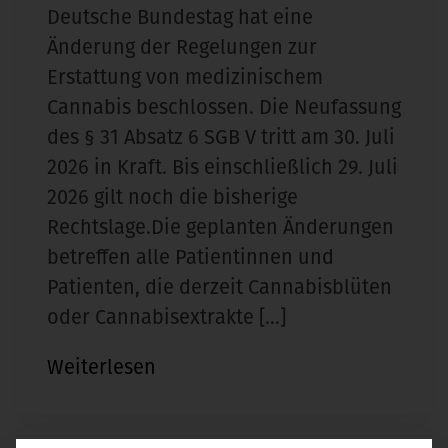
Deutsche Bundestag hat eine
Änderung der Regelungen zur
Erstattung von medizinischem
Cannabis beschlossen. Die Neufassung
des § 31 Absatz 6 SGB V tritt am 30. Juli
2026 in Kraft. Bis einschließlich 29. Juli
2026 gilt noch die bisherige
Rechtslage.Die geplanten Änderungen
betreffen alle Patientinnen und
Patienten, die derzeit Cannabisblüten
oder Cannabisextrakte […]
Gesetzesänderung
Weiterlesen
zur
Cannabistherapie