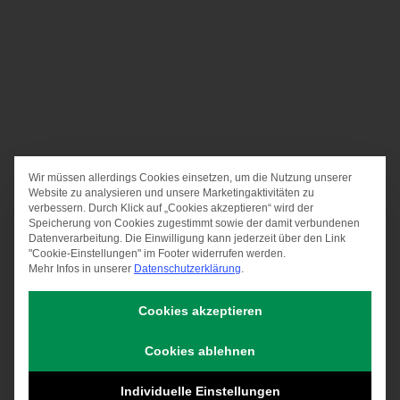
Wir müssen allerdings Cookies einsetzen, um die Nutzung unserer
Datenschutz-Präferen
Website zu analysieren und unsere Marketingaktivitäten zu
verbessern. Durch Klick auf „Cookies akzeptieren“ wird der
Speicherung von Cookies zugestimmt sowie der damit verbundenen
Datenverarbeitung. Die Einwilligung kann jederzeit über den Link
"Cookie-Einstellungen" im Footer widerrufen werden.
Mehr Infos in unserer
Datenschutzerklärung
.
Cookies akzeptieren
Cookies ablehnen
Individuelle Einstellungen