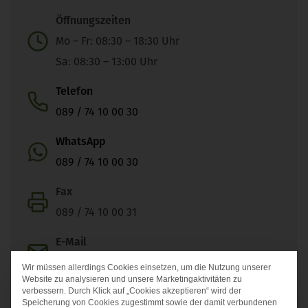
Öffnungszeiten
Mo – Fr: 08:30 – 18:30 Uhr
Sa: 08:30 – 13:00 Uhr
Telefon
089 / 74 10 00 30
WhatsApp
089 / 74 10 00 30
Fax
089 / 74 10 00 31
E-Mail
info@st-heinrich-apotheke.de
Wir müssen allerdings Cookies einsetzen, um die Nutzung unserer
Datenschutz-Präferen
Website zu analysieren und unsere Marketingaktivitäten zu
verbessern. Durch Klick auf „Cookies akzeptieren“ wird der
Speicherung von Cookies zugestimmt sowie der damit verbundenen